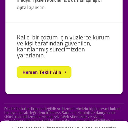
medya ilişkileri konularında uzmanlaşmış bir
dijital ajanstır.
Kalıcı bir çözüm için yüzlerce kurum
ve kişi tarafından güvenilen,
kanıtlanmış sürecimizden
yararlanın.
Hemen Teklif Alın
Distile bir hukuk firması değildir ve hizmetlerimizin hiçbiri resmi hukuki
tavsiye olarak değerlendirilemez. Sadece teknoloji ve danışmanlık
şirketi olarak hizmet vermekteyiz. Web sitemizde ve sizinle
kurduğumuz iletişimlerdeki bilgiler yalnızca genel bilgi niteliğindedir.
Yasal tavsiye olarak değerlendirilmesi amaçlanmamıştır.