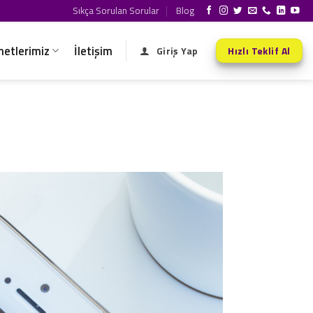
Sıkça Sorulan Sorular
Blog
metlerimiz
İletişim
Giriş Yap
Hızlı Teklif Al