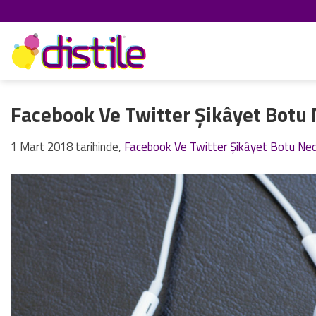
İçeriğe
atla
Facebook Ve Twitter Şikâyet Botu 
1 Mart 2018
tarihinde,
Facebook Ve Twitter Şikâyet Botu Ned