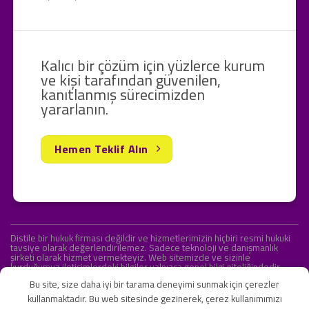
Kalıcı bir çözüm için yüzlerce kurum
ve kişi tarafından güvenilen,
kanıtlanmış sürecimizden
yararlanın.
Hemen Teklif Alın
Distile bir hukuk firması değildir ve hizmetlerimizin hiçbiri resmi hukuki
tavsiye olarak değerlendirilemez. Sadece teknoloji ve danışmanlık
şirketi olarak hizmet vermekteyiz. Web sitemizde ve sizinle
kurduğumuz iletişimlerdeki bilgiler yalnızca genel bilgi niteliğindedir.
Yasal tavsiye olarak değerlendirilmesi amaçlanmamıştır.
Bu site, size daha iyi bir tarama deneyimi sunmak için çerezler
kullanmaktadır. Bu web sitesinde gezinerek, çerez kullanımımızı