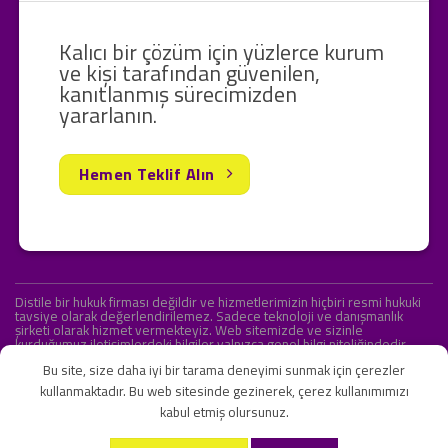
Kalıcı bir çözüm için yüzlerce kurum
ve kişi tarafından güvenilen,
kanıtlanmış sürecimizden
yararlanın.
Hemen Teklif Alın
Distile bir hukuk firması değildir ve hizmetlerimizin hiçbiri resmi hukuki
tavsiye olarak değerlendirilemez. Sadece teknoloji ve danışmanlık
şirketi olarak hizmet vermekteyiz. Web sitemizde ve sizinle
kurduğumuz iletişimlerdeki bilgiler yalnızca genel bilgi niteliğindedir.
Yasal tavsiye olarak değerlendirilmesi amaçlanmamıştır.
Bu site, size daha iyi bir tarama deneyimi sunmak için çerezler
kullanmaktadır. Bu web sitesinde gezinerek, çerez kullanımımızı
kabul etmiş olursunuz.
KVKK ve Gizlilik Sözleşmesi
S.S.S.
İletişim