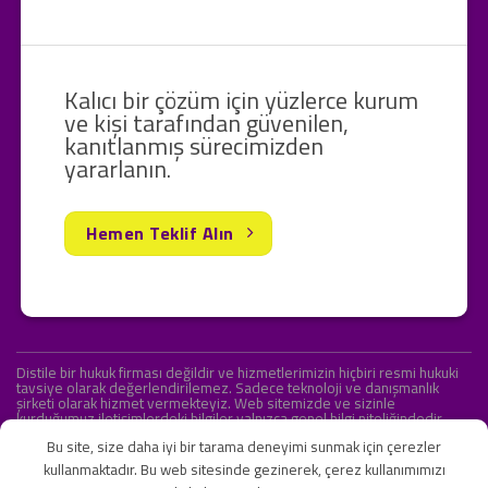
Kalıcı bir çözüm için yüzlerce kurum
ve kişi tarafından güvenilen,
kanıtlanmış sürecimizden
yararlanın.
Hemen Teklif Alın
Distile bir hukuk firması değildir ve hizmetlerimizin hiçbiri resmi hukuki
tavsiye olarak değerlendirilemez. Sadece teknoloji ve danışmanlık
şirketi olarak hizmet vermekteyiz. Web sitemizde ve sizinle
kurduğumuz iletişimlerdeki bilgiler yalnızca genel bilgi niteliğindedir.
Yasal tavsiye olarak değerlendirilmesi amaçlanmamıştır.
Bu site, size daha iyi bir tarama deneyimi sunmak için çerezler
kullanmaktadır. Bu web sitesinde gezinerek, çerez kullanımımızı