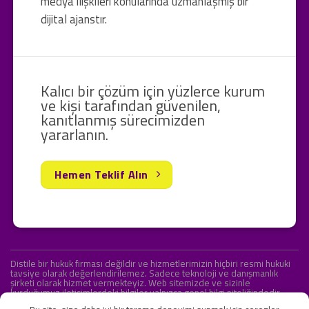
medya ilişkileri konularında uzmanlaşmış bir
dijital ajanstır.
Kalıcı bir çözüm için yüzlerce kurum
ve kişi tarafından güvenilen,
kanıtlanmış sürecimizden
yararlanın.
Hemen Teklif Alın
Distile bir hukuk firması değildir ve hizmetlerimizin hiçbiri resmi hukuki
tavsiye olarak değerlendirilemez. Sadece teknoloji ve danışmanlık
şirketi olarak hizmet vermekteyiz. Web sitemizde ve sizinle
kurduğumuz iletişimlerdeki bilgiler yalnızca genel bilgi niteliğindedir.
Yasal tavsiye olarak değerlendirilmesi amaçlanmamıştır.