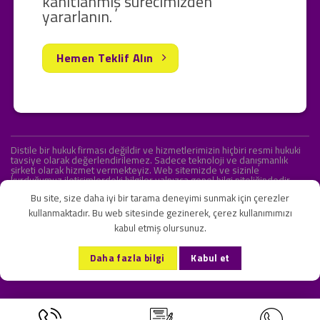
kanıtlanmış sürecimizden
yararlanın.
Hemen Teklif Alın
Distile bir hukuk firması değildir ve hizmetlerimizin hiçbiri resmi hukuki
tavsiye olarak değerlendirilemez. Sadece teknoloji ve danışmanlık
şirketi olarak hizmet vermekteyiz. Web sitemizde ve sizinle
kurduğumuz iletişimlerdeki bilgiler yalnızca genel bilgi niteliğindedir.
Yasal tavsiye olarak değerlendirilmesi amaçlanmamıştır.
Bu site, size daha iyi bir tarama deneyimi sunmak için çerezler
kullanmaktadır. Bu web sitesinde gezinerek, çerez kullanımımızı
kabul etmiş olursunuz.
KVKK ve Gizlilik Sözleşmesi
S.S.S.
İletişim
Daha fazla bilgi
Kabul et
Copyright 2026 ©
Onlipr Teknoloji ve Ticaret A.Ş.