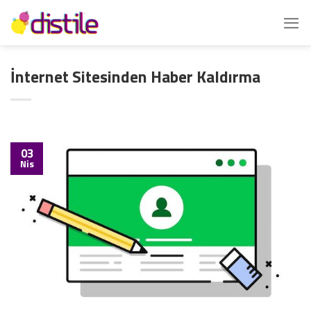
İçeriğe
atla
İnternet Sitesinden Haber Kaldırma
03
Nis