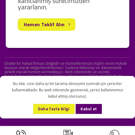
kanıtlanmış sürecimizden
yararlanın.
Hemen Teklif Alın
Distile bir hukuk firması değildir ve hizmetlerimizin hiçbiri resmi hukuki
tavsiye olarak değerlendirilemez. Sadece teknoloji ve danışmanlık
şirketi olarak hizmet vermekteyiz. Web sitemizde ve sizinle
kurduğumuz iletişimlerdeki bilgiler yalnızca genel bilgi niteliğindedir.
Yasal tavsiye olarak değerlendirilmesi amaçlanmamıştır.
Bu site, size daha iyi bir tarama deneyimi sunmak için çerezler
kullanmaktadır. Bu web sitesinde gezinerek, çerez kullanımımızı
kabul etmiş olursunuz.
KVKK ve Gizlilik Sözleşmesi
S.S.S.
İletişim
Daha fazla bilgi
Kabul et
Copyright 2026 ©
Onlipr Teknoloji ve Ticaret A.Ş.