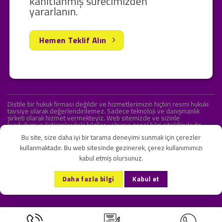
kanıtlanmış sürecimizden
yararlanın.
Hemen Teklif Alın
Distile bir hukuk firması değildir ve hizmetlerimizin hiçbiri resmi hukuki
tavsiye olarak değerlendirilemez. Sadece teknoloji ve danışmanlık
şirketi olarak hizmet vermekteyiz. Web sitemizde ve sizinle
kurduğumuz iletişimlerdeki bilgiler yalnızca genel bilgi niteliğindedir.
Yasal tavsiye olarak değerlendirilmesi amaçlanmamıştır.
Bu site, size daha iyi bir tarama deneyimi sunmak için çerezler
kullanmaktadır. Bu web sitesinde gezinerek, çerez kullanımımızı
kabul etmiş olursunuz.
KVKK ve Gizlilik Sözleşmesi
S.S.S.
İletişim
Daha fazla bilgi
Kabul et
Copyright 2026 ©
Onlipr Teknoloji ve Ticaret A.Ş.