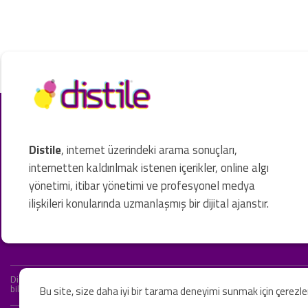
Distile
, internet üzerindeki arama sonuçları,
internetten kaldırılmak istenen içerikler, online algı
yönetimi, itibar yönetimi ve profesyonel medya
ilişkileri konularında uzmanlaşmış bir dijital ajanstır.
Distile bir hukuk firması değildir ve hizmetlerimizin hiçbiri resmi hukuki 
bilgiler yalnızca genel bilgi niteliğindedir. Yasal tavsiye olarak değerlendi
Bu site, size daha iyi bir tarama deneyimi sunmak için çerezl