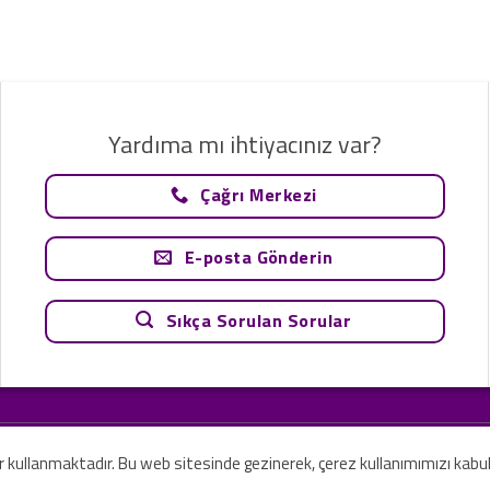
Yardıma mı ihtiyacınız var?
Çağrı Merkezi
E-posta Gönderin
Sıkça Sorulan Sorular
tavsiye olarak değerlendirilemez. Sadece teknoloji ve danışmanlık şirketi ola
rilmesi amaçlanmamıştır.
er kullanmaktadır. Bu web sitesinde gezinerek, çerez kullanımımızı kabu