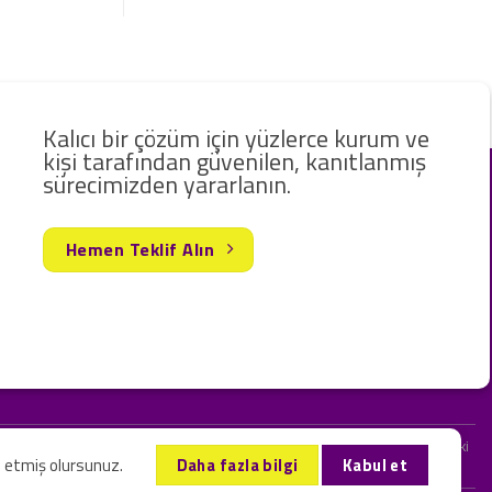
Kalıcı bir çözüm için yüzlerce kurum ve
kişi tarafından güvenilen, kanıtlanmış
sürecimizden yararlanın.
Hemen Teklif Alın
rak hizmet vermekteyiz. Web sitemizde ve sizinle kurduğumuz iletişimlerdeki
l etmiş olursunuz.
Daha fazla bilgi
Kabul et