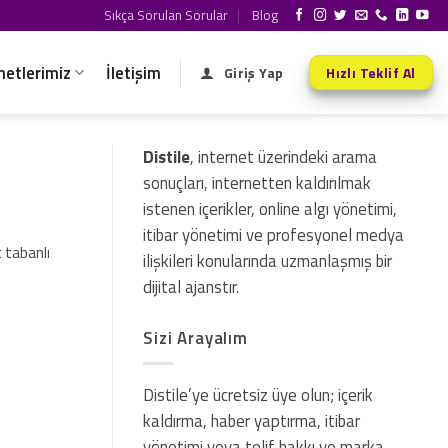
Sıkça Sorulan Sorular
Blog
metlerimiz
İletişim
Giriş Yap
Hızlı Teklif Al
Distile
, internet üzerindeki arama
sonuçları, internetten kaldırılmak
istenen içerikler, online algı yönetimi,
itibar yönetimi ve profesyonel medya
 tabanlı
ilişkileri konularında uzmanlaşmış bir
dijital ajanstır.
Sizi Arayalım
Distile’ye ücretsiz üye olun; içerik
kaldırma, haber yaptırma, itibar
yönetimi veya telif hakkı ve marka