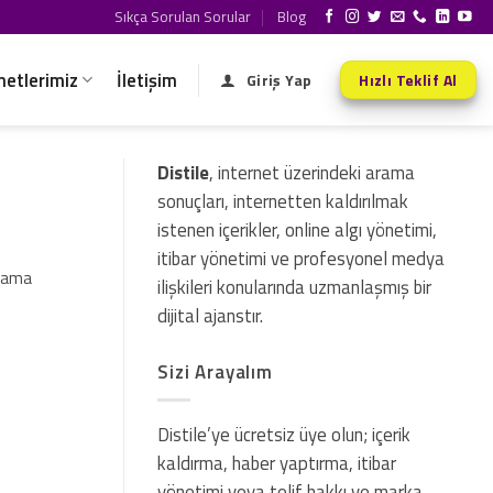
Sıkça Sorulan Sorular
Blog
metlerimiz
İletişim
Giriş Yap
Hızlı Teklif Al
Distile
, internet üzerindeki arama
sonuçları, internetten kaldırılmak
istenen içerikler, online algı yönetimi,
itibar yönetimi ve profesyonel medya
arama
ilişkileri konularında uzmanlaşmış bir
dijital ajanstır.
Sizi Arayalım
Distile’ye ücretsiz üye olun; içerik
kaldırma, haber yaptırma, itibar
yönetimi veya telif hakkı ve marka