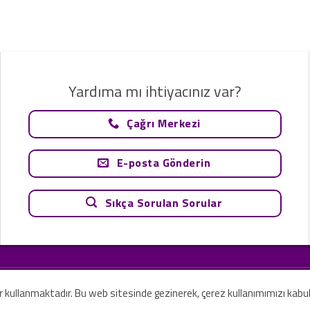
Yardıma mı ihtiyacınız var?
Çağrı Merkezi
E-posta Gönderin
Sıkça Sorulan Sorular
tavsiye olarak değerlendirilemez. Sadece teknoloji ve danışmanlık şirketi ola
rilmesi amaçlanmamıştır.
er kullanmaktadır. Bu web sitesinde gezinerek, çerez kullanımımızı kabu