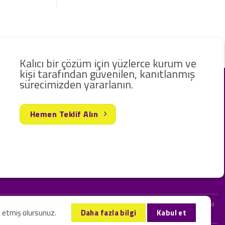
Kalıcı bir çözüm için yüzlerce kurum ve
kişi tarafından güvenilen, kanıtlanmış
sürecimizden yararlanın.
Hemen Teklif Alın
rak hizmet vermekteyiz. Web sitemizde ve sizinle kurduğumuz iletişimlerdeki
l etmiş olursunuz.
Daha fazla bilgi
Kabul et