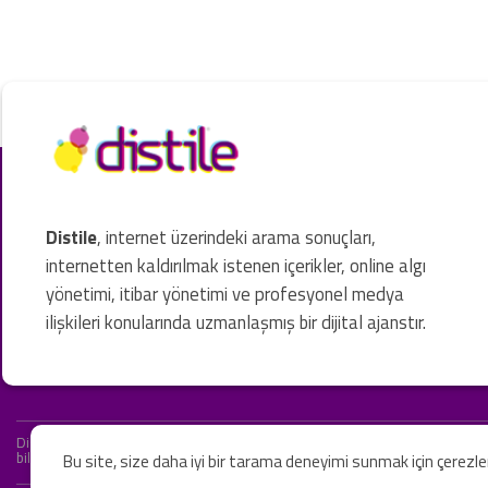
Distile
, internet üzerindeki arama sonuçları,
internetten kaldırılmak istenen içerikler, online algı
yönetimi, itibar yönetimi ve profesyonel medya
ilişkileri konularında uzmanlaşmış bir dijital ajanstır.
Distile bir hukuk firması değildir ve hizmetlerimizin hiçbiri resmi hukuki 
bilgiler yalnızca genel bilgi niteliğindedir. Yasal tavsiye olarak değerlendi
Bu site, size daha iyi bir tarama deneyimi sunmak için çerezl