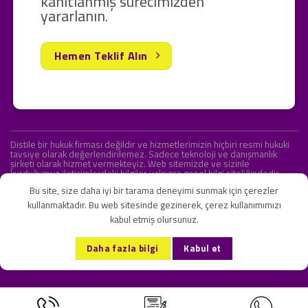
kanıtlanmış sürecimizden
yararlanın.
Hemen Teklif Alın
Distile bir hukuk firması değildir ve hizmetlerimizin hiçbiri resmi hukuki
tavsiye olarak değerlendirilemez. Sadece teknoloji ve danışmanlık
şirketi olarak hizmet vermekteyiz. Web sitemizde ve sizinle
kurduğumuz iletişimlerdeki bilgiler yalnızca genel bilgi niteliğindedir.
Yasal tavsiye olarak değerlendirilmesi amaçlanmamıştır.
Bu site, size daha iyi bir tarama deneyimi sunmak için çerezler
kullanmaktadır. Bu web sitesinde gezinerek, çerez kullanımımızı
kabul etmiş olursunuz.
KVKK ve Gizlilik Sözleşmesi
S.S.S.
İletişim
Daha fazla bilgi
Kabul et
Copyright 2026 ©
Onlipr Teknoloji ve Ticaret A.Ş.