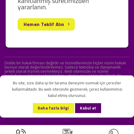
kanıtlanmış sürecimizden
yararlanın.
Hemen Teklif Alın
Distile bir hukuk firması değildir ve hizmetlerimizin hiçbiri resmi hukuki
tavsiye olarak değerlendirilemez. Sadece teknoloji ve danışmanlık
şirketi olarak hizmet vermekteyiz. Web sitemizde ve sizinle
kurduğumuz iletişimlerdeki bilgiler yalnızca genel bilgi niteliğindedir.
Yasal tavsiye olarak değerlendirilmesi amaçlanmamıştır.
Bu site, size daha iyi bir tarama deneyimi sunmak için çerezler
kullanmaktadır. Bu web sitesinde gezinerek, çerez kullanımımızı
kabul etmiş olursunuz.
KVKK ve Gizlilik Sözleşmesi
S.S.S.
İletişim
Daha fazla bilgi
Kabul et
Copyright 2026 ©
Onlipr Teknoloji ve Ticaret A.Ş.