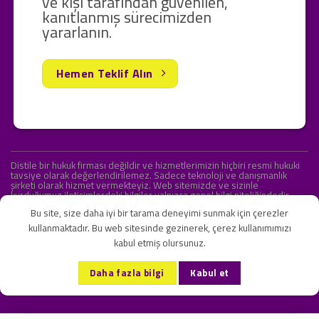
ve kişi tarafından güvenilen,
kanıtlanmış sürecimizden
yararlanın.
Hemen Teklif Alın
Distile bir hukuk firması değildir ve hizmetlerimizin hiçbiri resmi hukuki
tavsiye olarak değerlendirilemez. Sadece teknoloji ve danışmanlık
şirketi olarak hizmet vermekteyiz. Web sitemizde ve sizinle
kurduğumuz iletişimlerdeki bilgiler yalnızca genel bilgi niteliğindedir.
Yasal tavsiye olarak değerlendirilmesi amaçlanmamıştır.
Bu site, size daha iyi bir tarama deneyimi sunmak için çerezler
kullanmaktadır. Bu web sitesinde gezinerek, çerez kullanımımızı
kabul etmiş olursunuz.
KVKK ve Gizlilik Sözleşmesi
S.S.S.
İletişim
Daha fazla bilgi
Kabul et
Copyright 2026 ©
Onlipr Teknoloji ve Ticaret A.Ş.