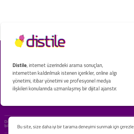
Distile
, internet üzerindeki arama sonuçları,
internetten kaldırılmak istenen içerikler, online algı
yönetimi, itibar yönetimi ve profesyonel medya
ilişkileri konularında uzmanlaşmış bir dijital ajanstır.
Distile bir hukuk firması değildir ve hizmetlerimizin hiçbiri resmi hukuki 
bilgiler yalnızca genel bilgi niteliğindedir. Yasal tavsiye olarak değerlendi
Bu site, size daha iyi bir tarama deneyimi sunmak için çerezl