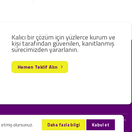
Kalıcı bir çözüm için yüzlerce kurum ve
kişi tarafından güvenilen, kanıtlanmış
sürecimizden yararlanın.
Hemen Teklif Alın
rak hizmet vermekteyiz. Web sitemizde ve sizinle kurduğumuz iletişimlerdeki
l etmiş olursunuz.
Daha fazla bilgi
Kabul et