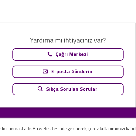
Yardıma mı ihtiyacınız var?
Çağrı Merkezi
E-posta Gönderin
Sıkça Sorulan Sorular
tavsiye olarak değerlendirilemez. Sadece teknoloji ve danışmanlık şirketi ola
rilmesi amaçlanmamıştır.
er kullanmaktadır. Bu web sitesinde gezinerek, çerez kullanımımızı kabu