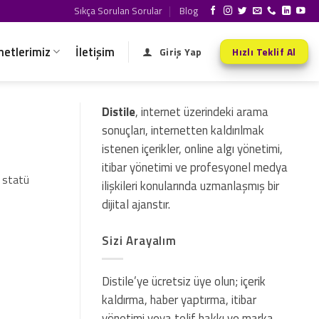
Sıkça Sorulan Sorular
Blog
metlerimiz
İletişim
Giriş Yap
Hızlı Teklif Al
Distile
, internet üzerindeki arama
sonuçları, internetten kaldırılmak
istenen içerikler, online algı yönetimi,
itibar yönetimi ve profesyonel medya
e statü
ilişkileri konularında uzmanlaşmış bir
dijital ajanstır.
Sizi Arayalım
Distile’ye ücretsiz üye olun; içerik
kaldırma, haber yaptırma, itibar
yönetimi veya telif hakkı ve marka