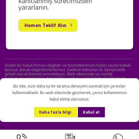
kanıtlanmış sürecimizden
yararlanın.
Hemen Teklif Alın
Distile bir hukuk firması değildir ve hizmetlerimizin hiçbiri resmi hukuki
tavsiye olarak değerlendirilemez. Sadece teknoloji ve danışmanlık
şirketi olarak hizmet vermekteyiz. Web sitemizde ve sizinle
kurduğumuz iletişimlerdeki bilgiler yalnızca genel bilgi niteliğindedir.
Yasal tavsiye olarak değerlendirilmesi amaçlanmamıştır.
Bu site, size daha iyi bir tarama deneyimi sunmak için çerezler
kullanmaktadır. Bu web sitesinde gezinerek, çerez kullanımımızı
kabul etmiş olursunuz.
KVKK ve Gizlilik Sözleşmesi
S.S.S.
İletişim
Daha fazla bilgi
Kabul et
Copyright 2026 ©
Onlipr Teknoloji ve Ticaret A.Ş.