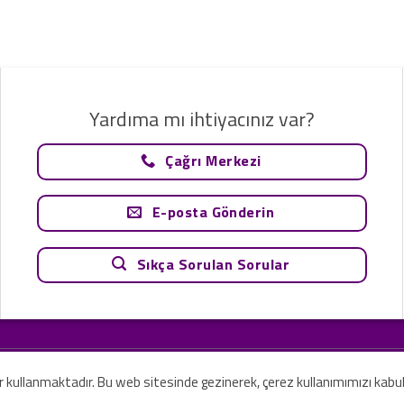
Yardıma mı ihtiyacınız var?
Çağrı Merkezi
E-posta Gönderin
Sıkça Sorulan Sorular
tavsiye olarak değerlendirilemez. Sadece teknoloji ve danışmanlık şirketi ola
rilmesi amaçlanmamıştır.
er kullanmaktadır. Bu web sitesinde gezinerek, çerez kullanımımızı kabu