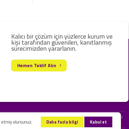
Kalıcı bir çözüm için yüzlerce kurum ve
kişi tarafından güvenilen, kanıtlanmış
sürecimizden yararlanın.
Hemen Teklif Alın
rak hizmet vermekteyiz. Web sitemizde ve sizinle kurduğumuz iletişimlerdeki
l etmiş olursunuz.
Daha fazla bilgi
Kabul et