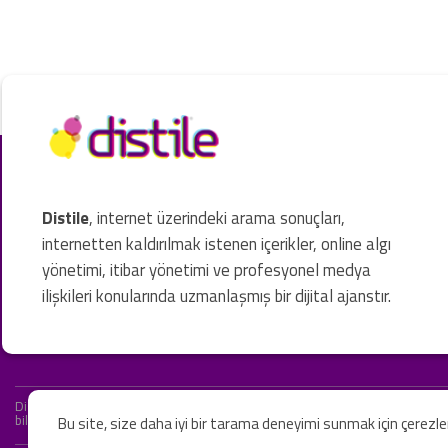
Distile
, internet üzerindeki arama sonuçları,
internetten kaldırılmak istenen içerikler, online algı
yönetimi, itibar yönetimi ve profesyonel medya
ilişkileri konularında uzmanlaşmış bir dijital ajanstır.
Distile bir hukuk firması değildir ve hizmetlerimizin hiçbiri resmi hukuki 
bilgiler yalnızca genel bilgi niteliğindedir. Yasal tavsiye olarak değerlendi
Bu site, size daha iyi bir tarama deneyimi sunmak için çerezl