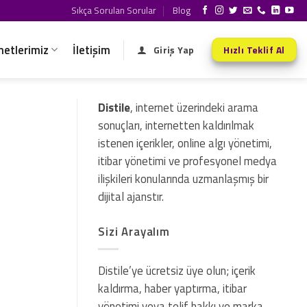
Sıkça Sorulan Sorular
Blog
metlerimiz
İletişim
Giriş Yap
Hızlı Teklif Al
Distile
, internet üzerindeki arama
sonuçları, internetten kaldırılmak
istenen içerikler, online algı yönetimi,
itibar yönetimi ve profesyonel medya
ilişkileri konularında uzmanlaşmış bir
dijital ajanstır.
Sizi Arayalım
Distile’ye ücretsiz üye olun; içerik
kaldırma, haber yaptırma, itibar
yönetimi veya telif hakkı ve marka