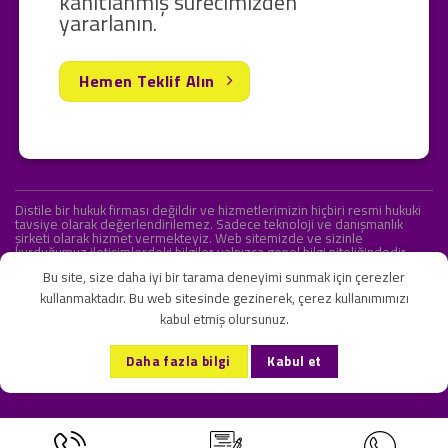
kanıtlanmış sürecimizden
yararlanın.
Hemen Teklif Alın
Distile bir hukuk firması değildir ve hizmetlerimizin hiçbiri resmi hukuki
tavsiye olarak değerlendirilemez. Sadece teknoloji ve danışmanlık
şirketi olarak hizmet vermekteyiz. Web sitemizde ve sizinle
kurduğumuz iletişimlerdeki bilgiler yalnızca genel bilgi niteliğindedir.
Yasal tavsiye olarak değerlendirilmesi amaçlanmamıştır.
Bu site, size daha iyi bir tarama deneyimi sunmak için çerezler
kullanmaktadır. Bu web sitesinde gezinerek, çerez kullanımımızı
kabul etmiş olursunuz.
KVKK ve Gizlilik Sözleşmesi
S.S.S.
İletişim
Daha fazla bilgi
Kabul et
Copyright 2026 ©
Onlipr Teknoloji ve Ticaret A.Ş.