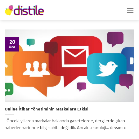
İçeriğe
atla
20
Oca
Online İtibar Yönetiminin Markalara Etkisi
Önceki yıllarda markalar hakkında gazetelerde, dergilerde çıkan
haberler haricinde bilgi sahibi değildik. Ancak teknoloji... devamı>