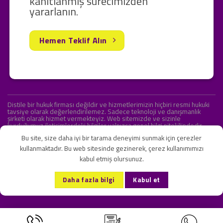
kanıtlanmış sürecimizden
yararlanın.
Hemen Teklif Alın
Distile bir hukuk firması değildir ve hizmetlerimizin hiçbiri resmi hukuki
tavsiye olarak değerlendirilemez. Sadece teknoloji ve danışmanlık
şirketi olarak hizmet vermekteyiz. Web sitemizde ve sizinle
kurduğumuz iletişimlerdeki bilgiler yalnızca genel bilgi niteliğindedir.
Yasal tavsiye olarak değerlendirilmesi amaçlanmamıştır.
Bu site, size daha iyi bir tarama deneyimi sunmak için çerezler
kullanmaktadır. Bu web sitesinde gezinerek, çerez kullanımımızı
kabul etmiş olursunuz.
KVKK ve Gizlilik Sözleşmesi
S.S.S.
İletişim
Daha fazla bilgi
Kabul et
Copyright 2026 ©
Onlipr Teknoloji ve Ticaret A.Ş.