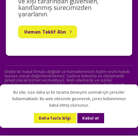
ve kişi tarafından güvenilen,
kanıtlanmış sürecimizden
yararlanın.
Hemen Teklif Alın
Distile bir hukuk firması değildir ve hizmetlerimizin hiçbiri resmi hukuki
tavsiye olarak değerlendirilemez. Sadece teknoloji ve danışmanlık
şirketi olarak hizmet vermekteyiz. Web sitemizde ve sizinle
kurduğumuz iletişimlerdeki bilgiler yalnızca genel bilgi niteliğindedir.
Yasal tavsiye olarak değerlendirilmesi amaçlanmamıştır.
Bu site, size daha iyi bir tarama deneyimi sunmak için çerezler
kullanmaktadır. Bu web sitesinde gezinerek, çerez kullanımımızı
kabul etmiş olursunuz.
KVKK ve Gizlilik Sözleşmesi
S.S.S.
İletişim
Daha fazla bilgi
Kabul et
Copyright 2026 ©
Onlipr Teknoloji ve Ticaret A.Ş.