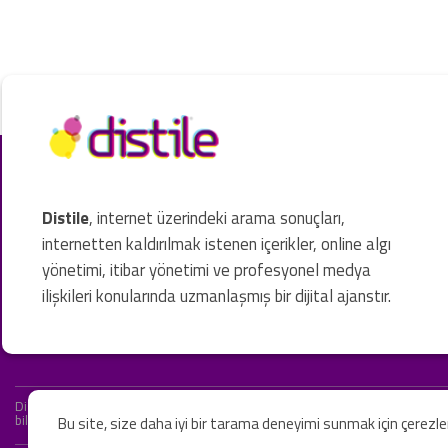
Distile
, internet üzerindeki arama sonuçları,
internetten kaldırılmak istenen içerikler, online algı
yönetimi, itibar yönetimi ve profesyonel medya
ilişkileri konularında uzmanlaşmış bir dijital ajanstır.
Distile bir hukuk firması değildir ve hizmetlerimizin hiçbiri resmi hukuki 
bilgiler yalnızca genel bilgi niteliğindedir. Yasal tavsiye olarak değerlendi
Bu site, size daha iyi bir tarama deneyimi sunmak için çerezl