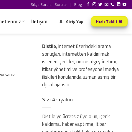
Sıkça Sorulan Sorular
Blog
metlerimiz
İletişim
Giriş Yap
Hızlı Teklif Al
Distile
, internet üzerindeki arama
sonuçları, internetten kaldırılmak
istenen içerikler, online algı yönetimi,
itibar yönetimi ve profesyonel medya
yorsanız
ilişkileri konularında uzmanlaşmış bir
dijital ajanstır.
Sizi Arayalım
Distile’ye ücretsiz üye olun; içerik
kaldırma, haber yaptırma, itibar
yönetimi veya telif hakkı ve marka