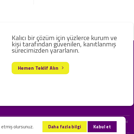
Kalıcı bir çözüm için yüzlerce kurum ve
kişi tarafından güvenilen, kanıtlanmış
sürecimizden yararlanın.
Hemen Teklif Alın
rak hizmet vermekteyiz. Web sitemizde ve sizinle kurduğumuz iletişimlerdeki
l etmiş olursunuz.
Daha fazla bilgi
Kabul et