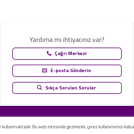
Yardıma mı ihtiyacınız var?
Çağrı Merkezi
E-posta Gönderin
Sıkça Sorulan Sorular
tavsiye olarak değerlendirilemez. Sadece teknoloji ve danışmanlık şirketi ola
rilmesi amaçlanmamıştır.
er kullanmaktadır. Bu web sitesinde gezinerek, çerez kullanımımızı kabu