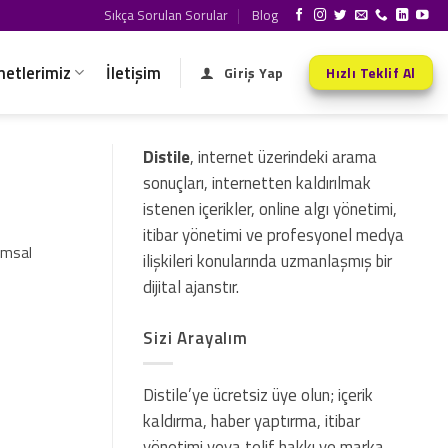
Sıkça Sorulan Sorular
Blog
metlerimiz
İletişim
Giriş Yap
Hızlı Teklif Al
Distile
, internet üzerindeki arama
sonuçları, internetten kaldırılmak
istenen içerikler, online algı yönetimi,
itibar yönetimi ve profesyonel medya
rumsal
ilişkileri konularında uzmanlaşmış bir
dijital ajanstır.
Sizi Arayalım
Distile’ye ücretsiz üye olun; içerik
kaldırma, haber yaptırma, itibar
yönetimi veya telif hakkı ve marka