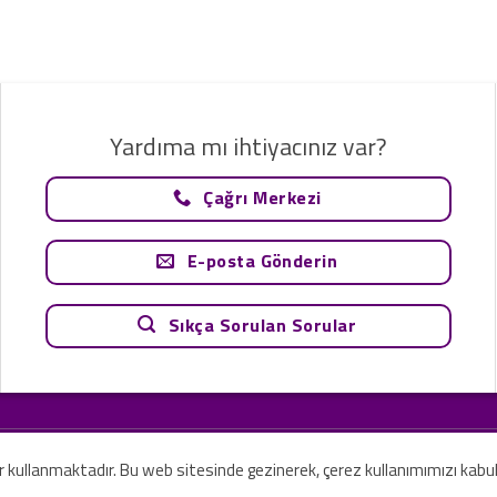
Yardıma mı ihtiyacınız var?
Çağrı Merkezi
E-posta Gönderin
Sıkça Sorulan Sorular
tavsiye olarak değerlendirilemez. Sadece teknoloji ve danışmanlık şirketi ola
rilmesi amaçlanmamıştır.
er kullanmaktadır. Bu web sitesinde gezinerek, çerez kullanımımızı kabu