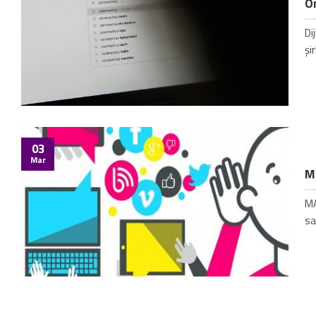
On
Di
şi
03
Mar
Ma
MA
sa