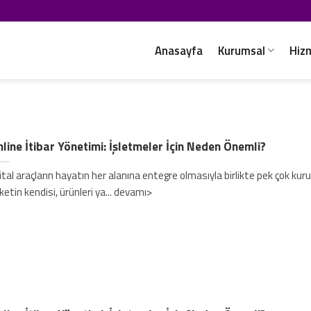
Anasayfa
Kurumsal
Hiz
line İtibar Yönetimi: İşletmeler İçin Neden Önemli?
jital araçların hayatın her alanına entegre olmasıyla birlikte pek çok ku
rketin kendisi, ürünleri ya... devamı>