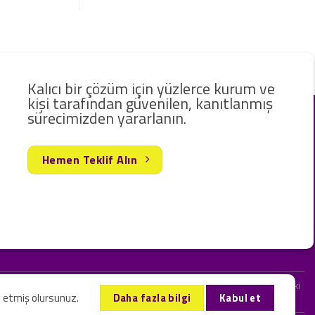
Kalıcı bir çözüm için yüzlerce kurum ve
kişi tarafından güvenilen, kanıtlanmış
sürecimizden yararlanın.
Hemen Teklif Alın
rak hizmet vermekteyiz. Web sitemizde ve sizinle kurduğumuz iletişimlerdeki
l etmiş olursunuz.
Daha fazla bilgi
Kabul et