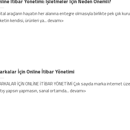
line İtibar Yönetimi: İşletmeler İçin Neden Önemli?
jital araçların hayatın her alanına entegre olmasıyla birlikte pek çok ku
rketin kendisi, ürünleri ya... devamı>
rkalar İçin Online İtibar Yönetimi
RKALAR İÇİN ONLİNE İTİBAR YÖNETİMİ Çok sayıda marka internet üze
tış yapsın yapmasın, sanal ortamda... devamı>