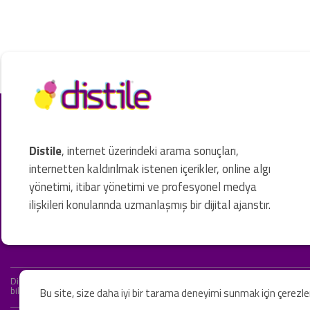
Distile
, internet üzerindeki arama sonuçları,
internetten kaldırılmak istenen içerikler, online algı
yönetimi, itibar yönetimi ve profesyonel medya
ilişkileri konularında uzmanlaşmış bir dijital ajanstır.
Distile bir hukuk firması değildir ve hizmetlerimizin hiçbiri resmi hukuki 
bilgiler yalnızca genel bilgi niteliğindedir. Yasal tavsiye olarak değerlendi
Bu site, size daha iyi bir tarama deneyimi sunmak için çerezl