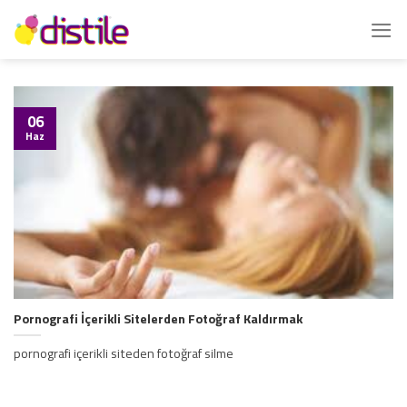
İçeriğe
atla
06
Haz
Pornografi İçerikli Sitelerden Fotoğraf Kaldırmak
pornografi içerikli siteden fotoğraf silme