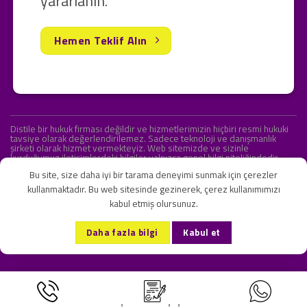
yararlanın.
Hemen Teklif Alın
Distile bir hukuk firması değildir ve hizmetlerimizin hiçbiri resmi hukuki
tavsiye olarak değerlendirilemez. Sadece teknoloji ve danışmanlık
şirketi olarak hizmet vermekteyiz. Web sitemizde ve sizinle
kurduğumuz iletişimlerdeki bilgiler yalnızca genel bilgi niteliğindedir.
Yasal tavsiye olarak değerlendirilmesi amaçlanmamıştır.
Bu site, size daha iyi bir tarama deneyimi sunmak için çerezler
kullanmaktadır. Bu web sitesinde gezinerek, çerez kullanımımızı
kabul etmiş olursunuz.
KVKK ve Gizlilik Sözleşmesi
S.S.S.
İletişim
Daha fazla bilgi
Kabul et
Copyright 2026 ©
Onlipr Teknoloji ve Ticaret A.Ş.