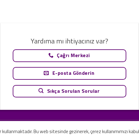
Yardıma mı ihtiyacınız var?
Çağrı Merkezi
E-posta Gönderin
Sıkça Sorulan Sorular
tavsiye olarak değerlendirilemez. Sadece teknoloji ve danışmanlık şirketi ola
rilmesi amaçlanmamıştır.
er kullanmaktadır. Bu web sitesinde gezinerek, çerez kullanımımızı kabu