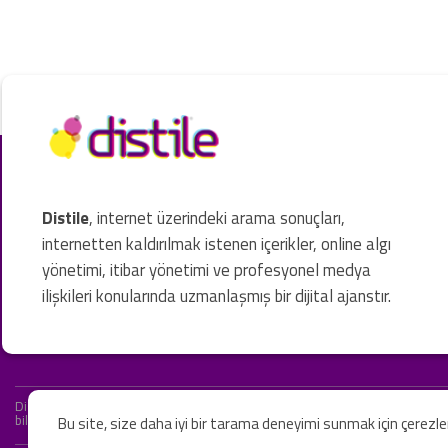
Distile
, internet üzerindeki arama sonuçları,
internetten kaldırılmak istenen içerikler, online algı
yönetimi, itibar yönetimi ve profesyonel medya
ilişkileri konularında uzmanlaşmış bir dijital ajanstır.
Distile bir hukuk firması değildir ve hizmetlerimizin hiçbiri resmi hukuki 
bilgiler yalnızca genel bilgi niteliğindedir. Yasal tavsiye olarak değerlendi
Bu site, size daha iyi bir tarama deneyimi sunmak için çerezl