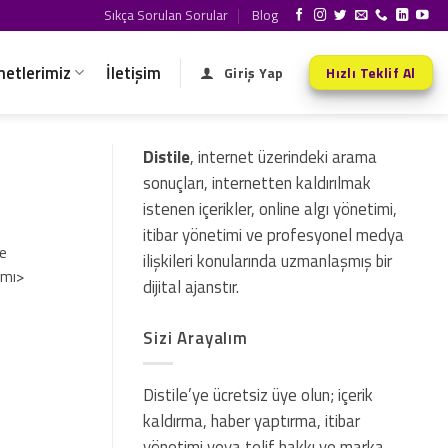
Sıkça Sorulan Sorular
Blog
metlerimiz
İletişim
Giriş Yap
Hızlı Teklif Al
Distile
, internet üzerindeki arama
sonuçları, internetten kaldırılmak
istenen içerikler, online algı yönetimi,
itibar yönetimi ve profesyonel medya
te
ilişkileri konularında uzmanlaşmış bir
amı>
dijital ajanstır.
Sizi Arayalım
Distile’ye ücretsiz üye olun; içerik
kaldırma, haber yaptırma, itibar
yönetimi veya telif hakkı ve marka