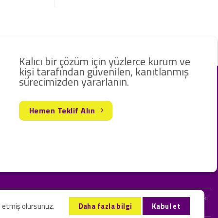
Kalıcı bir çözüm için yüzlerce kurum ve
kişi tarafından güvenilen, kanıtlanmış
sürecimizden yararlanın.
Hemen Teklif Alın
rak hizmet vermekteyiz. Web sitemizde ve sizinle kurduğumuz iletişimlerdeki
l etmiş olursunuz.
Daha fazla bilgi
Kabul et