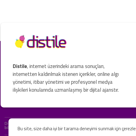
Distile
, internet üzerindeki arama sonuçları,
internetten kaldırılmak istenen içerikler, online algı
yönetimi, itibar yönetimi ve profesyonel medya
ilişkileri konularında uzmanlaşmış bir dijital ajanstır.
Distile bir hukuk firması değildir ve hizmetlerimizin hiçbiri resmi hukuki 
bilgiler yalnızca genel bilgi niteliğindedir. Yasal tavsiye olarak değerlendi
Bu site, size daha iyi bir tarama deneyimi sunmak için çerezl