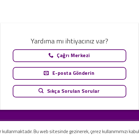
Yardıma mı ihtiyacınız var?
Çağrı Merkezi
E-posta Gönderin
Sıkça Sorulan Sorular
tavsiye olarak değerlendirilemez. Sadece teknoloji ve danışmanlık şirketi ola
rilmesi amaçlanmamıştır.
er kullanmaktadır. Bu web sitesinde gezinerek, çerez kullanımımızı kabu