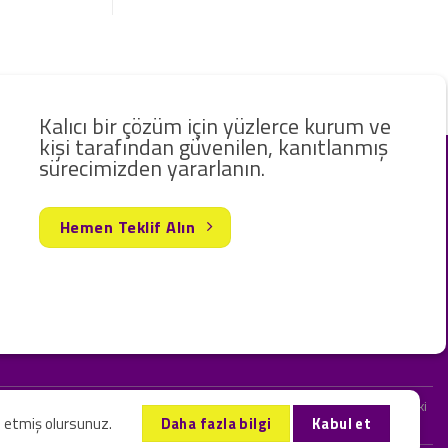
Kalıcı bir çözüm için yüzlerce kurum ve
kişi tarafından güvenilen, kanıtlanmış
sürecimizden yararlanın.
Hemen Teklif Alın
rak hizmet vermekteyiz. Web sitemizde ve sizinle kurduğumuz iletişimlerdeki
l etmiş olursunuz.
Daha fazla bilgi
Kabul et