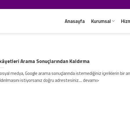
Anasayfa
Kurumsal
Hiz
ikâyetleri Arama Sonuçlarından Kaldırma
syal medya, Google arama sonuçlarında istemediğiniz içeriklerin bir a
ldırılmasını istiyorsanız doğru adrestesiniz.... devamı>