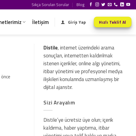
Sıkça Sorulan Sorular
Blog
metlerimiz
İletişim
Giriş Yap
Hızlı Teklif Al
Distile
, internet üzerindeki arama
sonuçları, internetten kaldırılmak
istenen içerikler, online algı yönetimi,
itibar yönetimi ve profesyonel medya
n önce
ilişkileri konularında uzmanlaşmış bir
dijital ajanstır.
Sizi Arayalım
Distile’ye ücretsiz üye olun; içerik
kaldırma, haber yaptırma, itibar
yönetimi veya telif hakkı ve marka