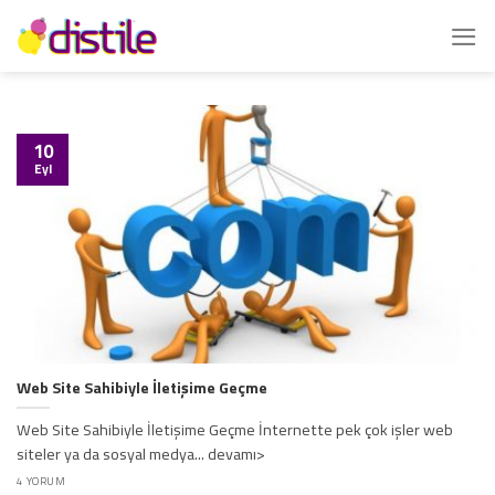
İçeriğe
atla
10
Eyl
Web Site Sahibiyle İletişime Geçme
Web Site Sahibiyle İletişime Geçme İnternette pek çok işler web
siteler ya da sosyal medya... devamı>
4 YORUM