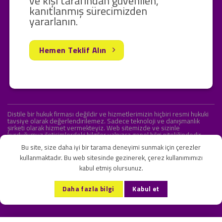
ve kişi tarafından güvenilen,
kanıtlanmış sürecimizden
yararlanın.
Hemen Teklif Alın
Distile bir hukuk firması değildir ve hizmetlerimizin hiçbiri resmi hukuki
tavsiye olarak değerlendirilemez. Sadece teknoloji ve danışmanlık
şirketi olarak hizmet vermekteyiz. Web sitemizde ve sizinle
kurduğumuz iletişimlerdeki bilgiler yalnızca genel bilgi niteliğindedir.
Yasal tavsiye olarak değerlendirilmesi amaçlanmamıştır.
Bu site, size daha iyi bir tarama deneyimi sunmak için çerezler
kullanmaktadır. Bu web sitesinde gezinerek, çerez kullanımımızı
kabul etmiş olursunuz.
KVKK ve Gizlilik Sözleşmesi
S.S.S.
İletişim
Daha fazla bilgi
Kabul et
Copyright 2026 ©
Onlipr Teknoloji ve Ticaret A.Ş.