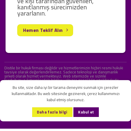
ve kişi tarafından güvenilen,
kanıtlanmış sürecimizden
yararlanın.
Hemen Teklif Alın
Distile bir hukuk firması değildir ve hizmetlerimizin hiçbiri resmi hukuki
tavsiye olarak değerlendirilemez. Sadece teknoloji ve danışmanlık
şirketi olarak hizmet vermekteyiz. Web sitemizde ve sizinle
kurduğumuz iletişimlerdeki bilgiler yalnızca genel bilgi niteliğindedir.
Yasal tavsiye olarak değerlendirilmesi amaçlanmamıştır.
Bu site, size daha iyi bir tarama deneyimi sunmak için çerezler
kullanmaktadır. Bu web sitesinde gezinerek, çerez kullanımımızı
kabul etmiş olursunuz.
KVKK ve Gizlilik Sözleşmesi
S.S.S.
İletişim
Daha fazla bilgi
Kabul et
Copyright 2026 ©
Onlipr Teknoloji ve Ticaret A.Ş.