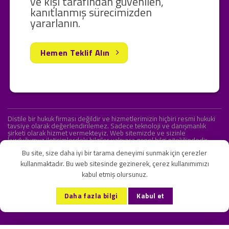
ve kişi tarafından güvenilen,
kanıtlanmış sürecimizden
yararlanın.
Hemen Teklif Alın
Distile bir hukuk firması değildir ve hizmetlerimizin hiçbiri resmi hukuki
tavsiye olarak değerlendirilemez. Sadece teknoloji ve danışmanlık
şirketi olarak hizmet vermekteyiz. Web sitemizde ve sizinle
kurduğumuz iletişimlerdeki bilgiler yalnızca genel bilgi niteliğindedir.
Yasal tavsiye olarak değerlendirilmesi amaçlanmamıştır.
Bu site, size daha iyi bir tarama deneyimi sunmak için çerezler
kullanmaktadır. Bu web sitesinde gezinerek, çerez kullanımımızı
kabul etmiş olursunuz.
KVKK ve Gizlilik Sözleşmesi
S.S.S.
İletişim
Daha fazla bilgi
Kabul et
Copyright 2026 ©
Onlipr Teknoloji ve Ticaret A.Ş.