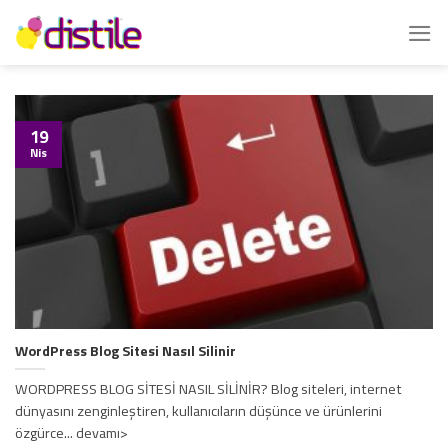
İçeriğe
atla
19
Nis
WordPress Blog Sitesi Nasıl Silinir
WORDPRESS BLOG SİTESİ NASIL SİLİNİR? Blog siteleri, internet
dünyasını zenginleştiren, kullanıcıların düşünce ve ürünlerini
özgürce... devamı>