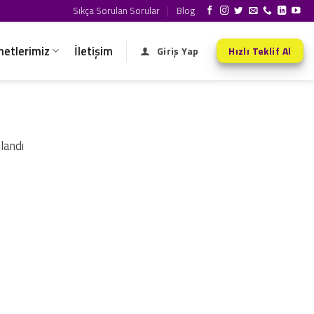
Sıkça Sorulan Sorular
Blog
metlerimiz
İletişim
Giriş Yap
Hızlı Teklif Al
landı