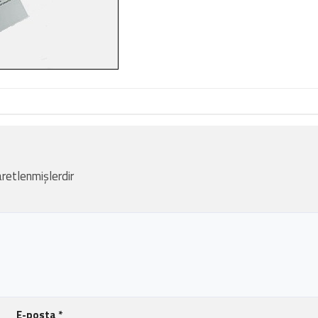
aretlenmişlerdir
E-posta
*