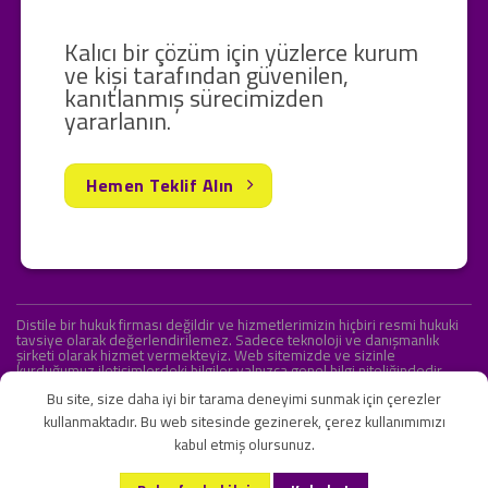
Kalıcı bir çözüm için yüzlerce kurum
ve kişi tarafından güvenilen,
kanıtlanmış sürecimizden
yararlanın.
Hemen Teklif Alın
Distile bir hukuk firması değildir ve hizmetlerimizin hiçbiri resmi hukuki
tavsiye olarak değerlendirilemez. Sadece teknoloji ve danışmanlık
şirketi olarak hizmet vermekteyiz. Web sitemizde ve sizinle
kurduğumuz iletişimlerdeki bilgiler yalnızca genel bilgi niteliğindedir.
Yasal tavsiye olarak değerlendirilmesi amaçlanmamıştır.
Bu site, size daha iyi bir tarama deneyimi sunmak için çerezler
kullanmaktadır. Bu web sitesinde gezinerek, çerez kullanımımızı
kabul etmiş olursunuz.
KVKK ve Gizlilik Sözleşmesi
S.S.S.
İletişim