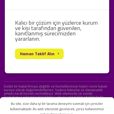
Kalıcı bir çözüm için yüzlerce kurum
ve kişi tarafından güvenilen,
kanıtlanmış sürecimizden
yararlanın.
Hemen Teklif Alın
Distile bir hukuk firması değildir ve hizmetlerimizin hiçbiri resmi hukuki
tavsiye olarak değerlendirilemez. Sadece teknoloji ve danışmanlık
şirketi olarak hizmet vermekteyiz. Web sitemizde ve sizinle
kurduğumuz iletişimlerdeki bilgiler yalnızca genel bilgi niteliğindedir.
Yasal tavsiye olarak değerlendirilmesi amaçlanmamıştır.
Bu site, size daha iyi bir tarama deneyimi sunmak için çerezler
kullanmaktadır. Bu web sitesinde gezinerek, çerez kullanımımızı