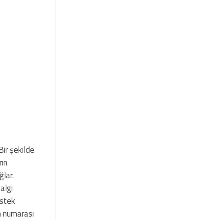
Bir şekilde
rın
ğlar.
algı
estek
on numarası