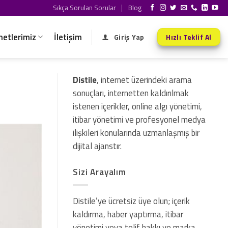
Sıkça Sorulan Sorular
Blog
metlerimiz
İletişim
Giriş Yap
Hızlı Teklif Al
Distile
, internet üzerindeki arama
sonuçları, internetten kaldırılmak
istenen içerikler, online algı yönetimi,
itibar yönetimi ve profesyonel medya
ilişkileri konularında uzmanlaşmış bir
dijital ajanstır.
Sizi Arayalım
Distile’ye ücretsiz üye olun; içerik
kaldırma, haber yaptırma, itibar
yönetimi veya telif hakkı ve marka