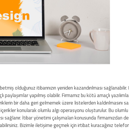
ybetmiş olduğunuz itibarınızın yeniden kazandırılması sağlanabilir. 
ı paylaşımlar yapılmış olabilir. Firmamız bu kötü amaçlı yazılımla
eriklerin bir daha geri gelmemek üzere listelerden kaldırılmasını sa
u içerikler konularak olumlu algı operasyonu oluşturulur. Bu olumlu 
ası sağlanır. İtibar yönetimi çalışmaları konusunda firmamızdan d
ilirsiniz. Bizimle iletişime geçmek için irtibat kuracağınız telef