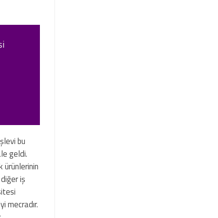
şi
şlevi bu
le geldi.
 ürünlerinin
diğer iş
itesi
iyi mecradır.
z