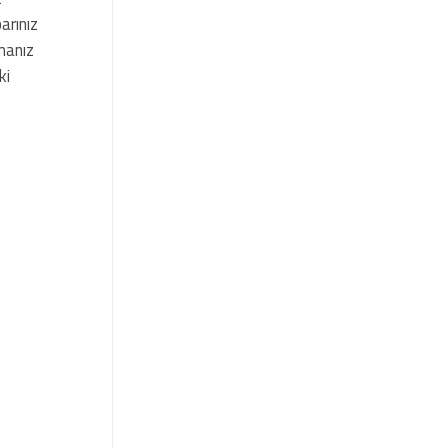
arınız
lmanız
ki