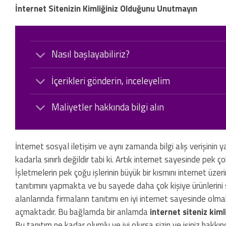
İnternet Sitenizin Kimliğiniz Olduğunu Unutmayın
Nasıl başlayabiliriz?
İçerikleri gönderin, inceleyelim
Maliyetler hakkında bilgi alın
İnternet sosyal iletişim ve aynı zamanda bilgi alış verişinin ya
kadarla sınırlı değildir tabi ki. Artık internet sayesinde pek ço
İşletmelerin pek çoğu işlerinin büyük bir kısmını internet üz
tanıtımını yapmakta ve bu sayede daha çok kişiye ürünlerini 
alanlarında firmaların tanıtımı en iyi internet sayesinde olma
açmaktadır. Bu bağlamda bir anlamda
internet siteniz kiml
Bu tanıtım ne kadar olumlu ve iyi olursa sizin ve işiniz hakkınd