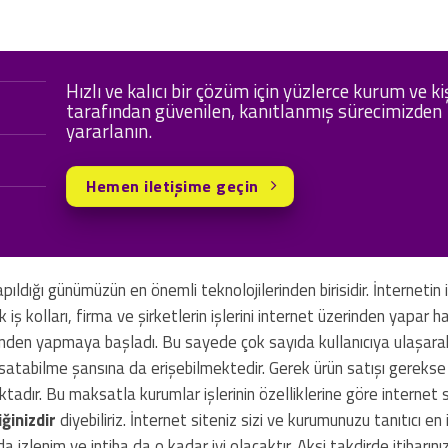
Hızlı ve kalıcı bir çözüm için yüzlerce kurum ve ki
tarafından güvenilen, kanıtlanmış sürecimizden
yararlanın.
Hemen iletişime geçin
pıldığı günümüzün en önemli teknolojilerinden birisidir. İnternetin i
k iş kolları, firma ve şirketlerin işlerini internet üzerinden yapar ha
erinden yapmaya başladı. Bu sayede çok sayıda kullanıcıya ulaşarak
satabilme şansına da erişebilmektedir. Gerek ürün satışı gerekse 
ktadır. Bu maksatla kurumlar işlerinin özelliklerine göre internet s
iğinizdir
diyebiliriz. İnternet siteniz sizi ve kurumunuzu tanıtıcı en 
a izlenim ve intiba da o kadar iyi olacaktır. Aksi takdirde itibarını