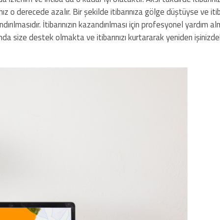
nız o derecede azalır. Bir şekilde itibarınıza gölge düştüyse ve itib
ırılmasıdır. İtibarınızın kazandırılması için profesyonel yardım a
da size destek olmakta ve itibarınızı kurtararak yeniden işinizde