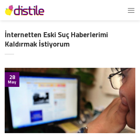
İçeriğe
atla
İnternetten Eski Suç Haberlerimi
Kaldırmak İstiyorum
28
May