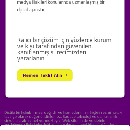
medya ilişkileri konularında uzmanlaşmış bir
dijital ajanstır.
Kalıcı bir çözüm için yüzlerce kurum
ve kişi tarafından güvenilen,
kanıtlanmış sürecimizden
yararlanın.
Hemen Teklif Alın
Distile bir hukuk firması değildir ve hizmetlerimizin hiçbiri resmi hukuki
tavsiye olarak değerlendirilemez. Sadece teknoloji ve danışmanlık
şirketi olarak hizmet vermekteyiz. Web sitemizde ve sizinle
kurduğumuz iletişimlerdeki bilgiler yalnızca genel bilgi niteliğindedir.
Yasal tavsiye olarak değerlendirilmesi amaçlanmamıştır.