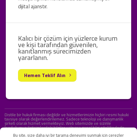
dijital ajanstır.
Kalıcı bir çözüm için yüzlerce kurum
ve kişi tarafından güvenilen,
kanıtlanmış sürecimizden
yararlanın.
Hemen Teklif Alın
Distile bir hukuk firması değildir ve hizmetlerimizin hiçbiri resmi hukuki
tavsiye olarak değerlendirilemez. Sadece teknoloji ve danışmanlık
şirketi olarak hizmet vermekteyiz. Web sitemizde ve sizinle
kurduğumuz iletişimlerdeki bilgiler yalnızca genel bilgi niteliğindedir.
Yasal tavsiye olarak değerlendirilmesi amaçlanmamıştır.
Bu site, size daha iyi bir tarama deneyimi sunmak için çerezler