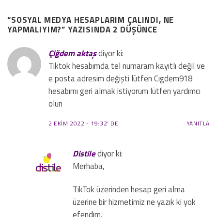
“
SOSYAL MEDYA HESAPLARIM ÇALINDI, NE
YAPMALIYIM?
” YAZISINDA 2 DÜŞÜNCE
Çiğdem aktaş
diyor ki:
Tiktok hesabımda tel numaram kayıtlı değil ve
e posta adresim değişti lütfen Cıgdem918
hesabımı geri almak istiyorum lütfen yardımcı
olun
2 EKIM 2022 - 19:32’ DE
YANITLA
Distile
diyor ki:
Merhaba,
TikTok üzerinden hesap geri alma
üzerine bir hizmetimiz ne yazık ki yok
efendim.