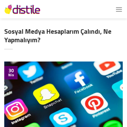
İçeriğe
atla
Sosyal Medya Hesaplarım Çalındı, Ne
Yapmalıyım?
30
Nis