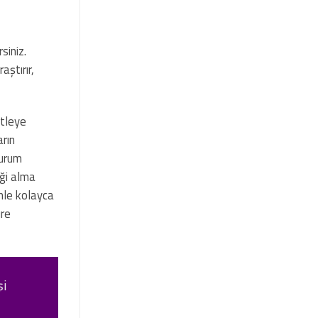
siniz.
ştırır,
itleye
arın
durum
eği alma
mle kolayca
üre
şi