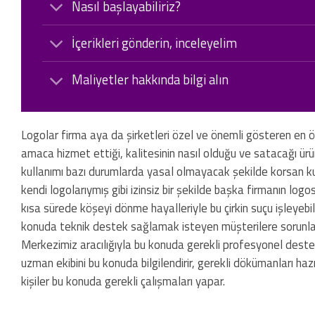
Nasıl başlayabiliriz?
İçerikleri gönderin, inceleyelim
Maliyetler hakkında bilgi alın
Logolar firma aya da şirketleri özel ve önemli gösteren en ön
amaca hizmet ettiği, kalitesinin nasıl olduğu ve satacağı ür
kullanımı bazı durumlarda yasal olmayacak şekilde korsan kullan
kendi logolarıymış gibi izinsiz bir şekilde başka firmanın log
kısa sürede köşeyi dönme hayalleriyle bu çirkin suçu işleyebil
konuda teknik destek sağlamak isteyen müşterilere sorunları
Merkezimiz aracılığıyla bu konuda gerekli profesyonel desteği
uzman ekibini bu konuda bilgilendirir, gerekli dökümanları ha
kişiler bu konuda gerekli çalışmaları yapar.