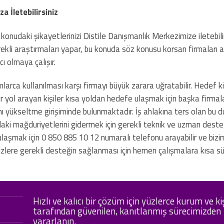
a İletebilirsiniz
onudaki şikayetlerinizi Distile Danışmanlık Merkezimize iletebilir
li araştırmaları yapar, bu konuda söz konusu korsan firmaları ara
ı olmaya çalışır.
larca kullanılması karşı firmayı büyük zarara uğratabilir. Hedef k
 yol arayan kişiler kısa yoldan hedefe ulaşmak için başka firmal
arını yükseltme girişiminde bulunmaktadır. İş ahlakına ters olan bu 
aki mağduriyetlerini gidermek için gerekli teknik ve uzman dest
laşmak için 0 850 885 10 12 numaralı telefonu arayabilir ve bizi
e sizlere gerekli desteğin sağlanması için hemen çalışmalara kısa s
Hızlı ve kalıcı bir çözüm için yüzlerce kurum ve ki
tarafından güvenilen, kanıtlanmış sürecimizden
yararlanın.