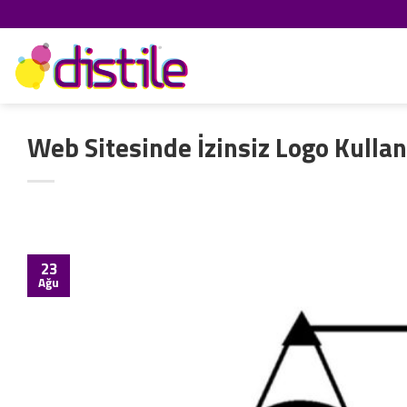
İçeriğe
atla
Web Sitesinde İzinsiz Logo Kulla
23
Ağu