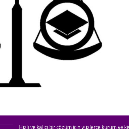
Hızlı ve kalıcı bir çözüm için yüzlerce kurum ve ki