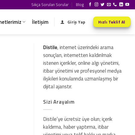
Sıkça Sorulan Sorular
Blog
metlerimiz
İletişim
Giriş Yap
Hızlı Teklif Al
Distile
, internet üzerindeki arama
sonuçları, internetten kaldırılmak
istenen içerikler, online algı yönetimi,
itibar yönetimi ve profesyonel medya
ilişkileri konularında uzmanlaşmış bir
dijital ajanstır.
Sizi Arayalım
Distile’ye ücretsiz üye olun; içerik
kaldırma, haber yaptırma, itibar
yönetimi veya telif hakkı ve marka