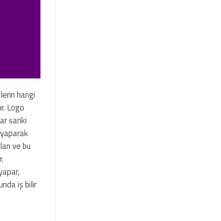
lerin hangi
ır. Logo
lar sanki
a yaparak
lan ve bu
r.
yapar,
da iş bilir