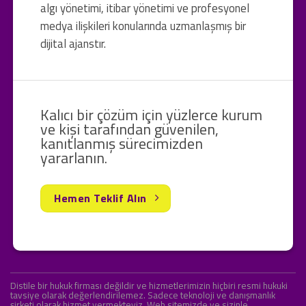
algı yönetimi, itibar yönetimi ve profesyonel
medya ilişkileri konularında uzmanlaşmış bir
dijital ajanstır.
Kalıcı bir çözüm için yüzlerce kurum
ve kişi tarafından güvenilen,
kanıtlanmış sürecimizden
yararlanın.
Hemen Teklif Alın
Distile bir hukuk firması değildir ve hizmetlerimizin hiçbiri resmi hukuki
tavsiye olarak değerlendirilemez. Sadece teknoloji ve danışmanlık
şirketi olarak hizmet vermekteyiz. Web sitemizde ve sizinle