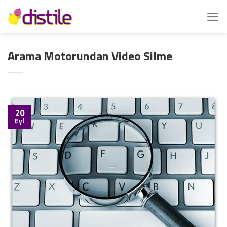
İçeriğe
atla
Arama Motorundan Video Silme
20
Eyl