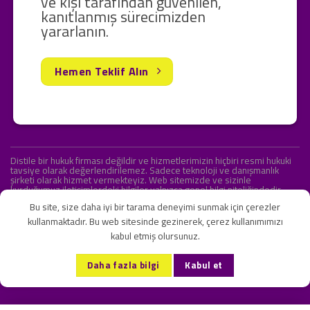
ve kişi tarafından güvenilen,
kanıtlanmış sürecimizden
yararlanın.
Hemen Teklif Alın
Distile bir hukuk firması değildir ve hizmetlerimizin hiçbiri resmi hukuki
tavsiye olarak değerlendirilemez. Sadece teknoloji ve danışmanlık
şirketi olarak hizmet vermekteyiz. Web sitemizde ve sizinle
kurduğumuz iletişimlerdeki bilgiler yalnızca genel bilgi niteliğindedir.
Yasal tavsiye olarak değerlendirilmesi amaçlanmamıştır.
Bu site, size daha iyi bir tarama deneyimi sunmak için çerezler
kullanmaktadır. Bu web sitesinde gezinerek, çerez kullanımımızı
kabul etmiş olursunuz.
KVKK ve Gizlilik Sözleşmesi
S.S.S.
İletişim
Daha fazla bilgi
Kabul et
Copyright 2026 ©
Onlipr Teknoloji ve Ticaret A.Ş.