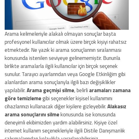
Arama kelimeleriyle alakalı olmayan sonuçlar başta
profesyonel kullanıcılar olmak üzere birçok kişiyi rahatsız
etmektedir. Ne yazık ki arama sonuçlarının sıralanması
konusunda istenilen seviyeye gelinememiştir. Bununla
birlikte aramalarla ilgili kullanıcılar için birçok seçenek
sunulur. Tarayıcı ayarlarından veya Google Etkinliğim gibi
alanlardan arama sonuçlarıyla ilgili bazı değişiklikler
yapılabilir.
Arama geçmişi silme
, belirli
aramaları zamana
göre temizleme
gibi seçenekler kişisel kullanımını
cihazlarınızı kullanacak diğer kişilere gizleyebilir.
Alakasız
arama sonuçlarını silme
konusunda ise konusunda
deneyimli ekibimizden yardım alabilirsiniz. Kişiye özel
internet kullanım seçenekleriyle ilgili Distile Danışmanlık
çalışmalarından kolaylıkla yararlanabilirsiniz.