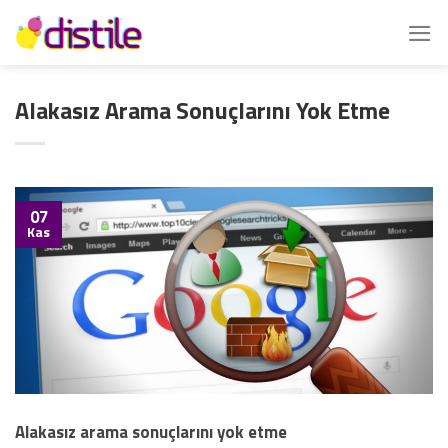
İçeriğe
atla
Alakasız Arama Sonuçlarını Yok Etme
07
Kas
Alakasız arama sonuçlarını yok etme