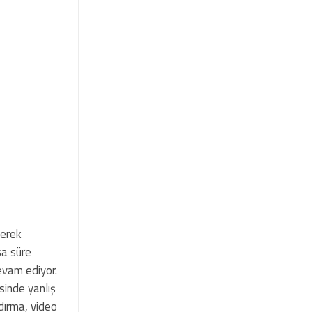
kerek
sa süre
evam ediyor.
sinde yanlış
dırma, video