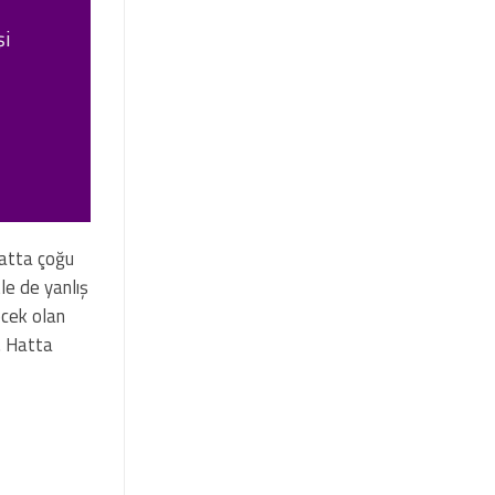
şi
 Hatta çoğu
le de yanlış
ecek olan
r. Hatta