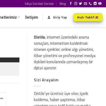
Sıkça Sorulan Sorular
Blog
metlerimiz
İletişim
Giriş Yap
Hızlı Teklif Al
Distile
, internet üzerindeki arama
sonuçları, internetten kaldırılmak
istenen içerikler, online algı yönetimi,
itibar yönetimi ve profesyonel medya
ilişkileri konularında uzmanlaşmış bir
dijital ajanstır.
Sizi Arayalım
Distile’ye ücretsiz üye olun; içerik
kaldırma, haber yaptırma, itibar
yönetimi veya telif hakkı ve marka