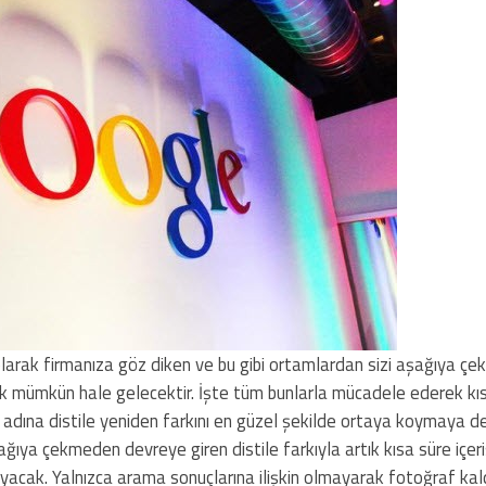
olarak firmanıza göz diken ve bu gibi ortamlardan sizi aşağıya çe
tık mümkün hale gelecektir. İşte tüm bunlarla mücadele ederek kı
ı adına distile yeniden farkını en güzel şekilde ortaya koymaya d
ağıya çekmeden devreye giren distile farkıyla artık kısa süre içeri
ayacak. Yalnızca arama sonuçlarına ilişkin olmayarak fotoğraf kal