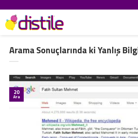
İçeriğe
atla
Arama Sonuçlarında ki Yanlış Bilg
20
Ara