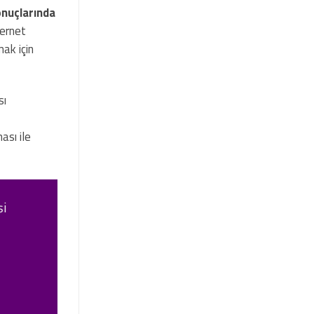
nuçlarında
ternet
ak için
sı
ası ile
şi