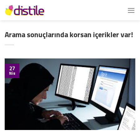
İçeriğe
atla
Arama sonuçlarında korsan içerikler var!
27
Nis