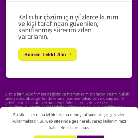
Kalıcı bir çözüm için yüzlerce kurum
ve kişi tarafından güvenilen,
kanıtlanmış sürecimizden
yararlanın.
Hemen Teklif Alın
Distile bir hukuk firması değildir ve hizmetlerimizin hiçbiri resmi hukuki
tavsiye olarak değerlendirilemez. Sadece teknoloji ve danışmanlık
şirketi olarak hizmet vermekteyiz. Web sitemizde ve sizinle
kurduğumuz iletişimlerdeki bilgiler yalnızca genel bilgi niteliğindedir.
Yasal tavsiye olarak değerlendirilmesi amaçlanmamıştır.
Bu site, size daha iyi bir tarama deneyimi sunmak için çerezler
kullanmaktadır. Bu web sitesinde gezinerek, çerez kullanımımızı
kabul etmiş olursunuz.
KVKK ve Gizlilik Sözleşmesi
S.S.S.
İletişim