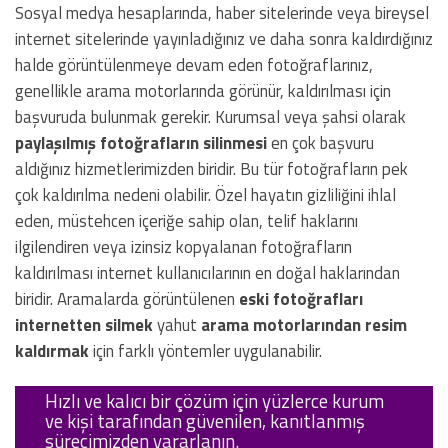
Sosyal medya hesaplarında, haber sitelerinde veya bireysel
internet sitelerinde yayınladığınız ve daha sonra kaldırdığınız
halde görüntülenmeye devam eden fotoğraflarınız,
genellikle arama motorlarında görünür, kaldırılması için
başvuruda bulunmak gerekir. Kurumsal veya şahsi olarak
paylaşılmış fotoğrafların silinmesi
en çok başvuru
aldığınız hizmetlerimizden biridir. Bu tür fotoğrafların pek
çok kaldırılma nedeni olabilir. Özel hayatın gizliliğini ihlal
eden, müstehcen içeriğe sahip olan, telif haklarını
ilgilendiren veya izinsiz kopyalanan fotoğrafların
kaldırılması internet kullanıcılarının en doğal haklarından
biridir. Aramalarda görüntülenen
eski fotoğrafları
internetten silmek
yahut
arama motorlarından resim
kaldırmak
için farklı yöntemler uygulanabilir.
Hızlı ve kalıcı bir çözüm için yüzlerce kurum
ve kişi tarafından güvenilen, kanıtlanmış
sürecimizden yararlanın.