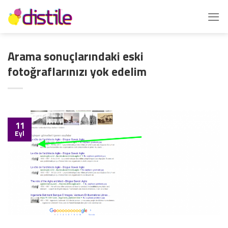
İçeriğe
atla
Arama sonuçlarındaki eski
fotoğraflarınızı yok edelim
11
Eyl