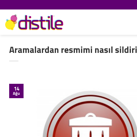
İçeriğe
atla
Aramalardan resmimi nasıl sildir
14
Ağu