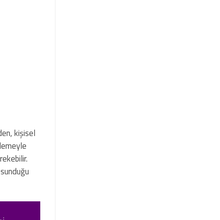
den, kişisel
elemeyle
ekebilir.
n sunduğu