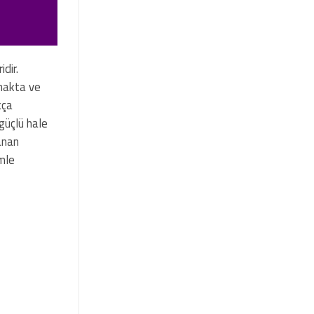
dir.
amakta ve
kça
 güçlü hale
anan
imle