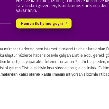
Hızlı ve kalıcı bir çözüm için yüzlerce kurum ve ki
tarafından güvenilen, kanıtlanmış sürecimizden
yararlanın.
Hemen iletişime geçin
a müracaat edecek, hem internet sitelerini takibe alacak olan Di
uruluştur. Yüzlerce haber sitesiyle çalışan Distile ekibi, gerekli
in bir çalışma yapacaktır. İnternet ortamını 7 – 24 takip eden, re
i oluşturan Distile ekibiyle kısa sürede sonuç alabilirsiniz. Ekibim
malardan kalıcı olarak kaldırılmasını
istiyorsanız bizimle irtiba