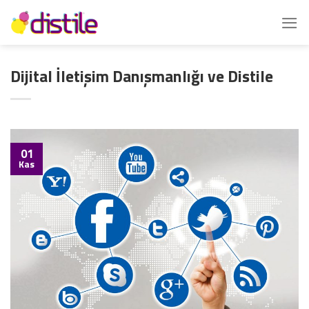
İçeriğe
atla
Dijital İletişim Danışmanlığı ve Distile
01
Kas