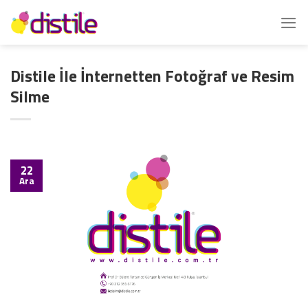
İçeriğe
atla
Distile İle İnternetten Fotoğraf ve Resim
Silme
22
Ara