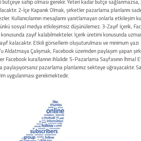
erli bütçeye sahip olması gerekir. Yeteri kadar bütçe sağlanmazsa
aktır. 2-İçe Kapanık Olmak, şirketler pazarlama planlarını sade
ezler. Kullanıcılarının mesajlarını yanıtlamayan onlarla etkileşim 
. Çünkü sosyal medya etkileşimsiz düşünülemez. 3-Zayıf İçerik, F
mi konusunda zayıf kalabilmekteler. İçerik üretimi konusunda uzman
ayıf kalacaktır. Etkili görsellerin oluşuturulması ve minimum yazı
ok’u Aldatmaya Çalışmak, Facebook üzerinden paylaşım yapan şirk
ler Facebook kurallarının ihlalidir. 5-Pazarlama Sayfasının İhmal 
larla paylaşıyorsanız pazarlama planlarınız sekteye uğrayacaktır. 
ldirim uygulanması gerekmektedir.