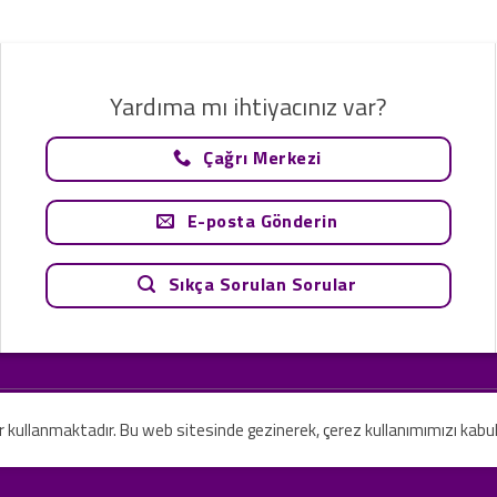
Yardıma mı ihtiyacınız var?
Çağrı Merkezi
E-posta Gönderin
Sıkça Sorulan Sorular
tavsiye olarak değerlendirilemez. Sadece teknoloji ve danışmanlık şirketi ola
rilmesi amaçlanmamıştır.
er kullanmaktadır. Bu web sitesinde gezinerek, çerez kullanımımızı kabu