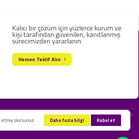
Kalıcı bir çözüm için yüzlerce kurum ve
kişi tarafından güvenilen, kanıtlanmış
sürecimizden yararlanın.
Hemen Teklif Alın
rak hizmet vermekteyiz. Web sitemizde ve sizinle kurduğumuz iletişimlerdeki
l etmiş olursunuz.
Daha fazla bilgi
Kabul et