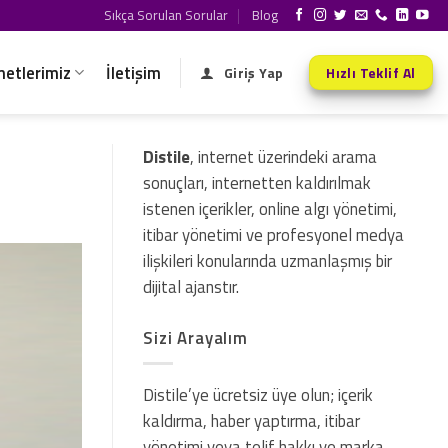
Sıkça Sorulan Sorular
Blog
metlerimiz
İletişim
Giriş Yap
Hızlı Teklif Al
Distile
, internet üzerindeki arama
sonuçları, internetten kaldırılmak
istenen içerikler, online algı yönetimi,
itibar yönetimi ve profesyonel medya
ilişkileri konularında uzmanlaşmış bir
dijital ajanstır.
Sizi Arayalım
Distile’ye ücretsiz üye olun; içerik
kaldırma, haber yaptırma, itibar
yönetimi veya telif hakkı ve marka