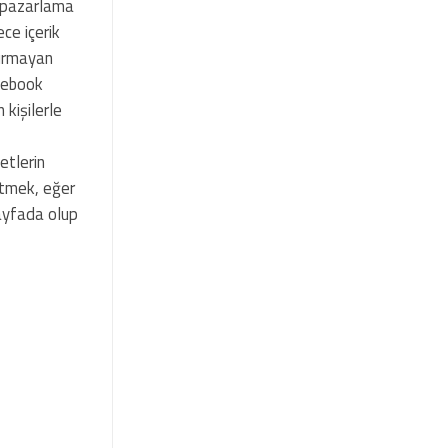
, pazarlama
ce içerik
kurmayan
acebook
 kişilerle
etlerin
Etmek, eğer
Sayfada olup