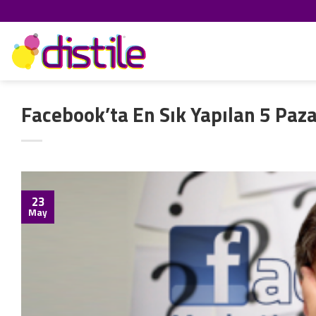
İçeriğe
atla
Facebook’ta En Sık Yapılan 5 Paz
23
May