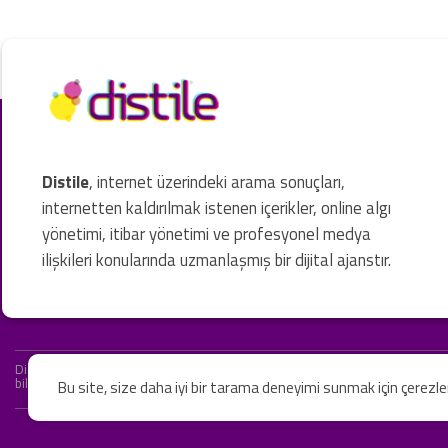
Distile
, internet üzerindeki arama sonuçları,
internetten kaldırılmak istenen içerikler, online algı
yönetimi, itibar yönetimi ve profesyonel medya
ilişkileri konularında uzmanlaşmış bir dijital ajanstır.
Distile bir hukuk firması değildir ve hizmetlerimizin hiçbiri resmi hukuki 
bilgiler yalnızca genel bilgi niteliğindedir. Yasal tavsiye olarak değerlendi
Bu site, size daha iyi bir tarama deneyimi sunmak için çerezl