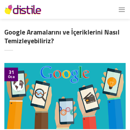
İçeriğe
atla
Google Aramalarını ve İçeriklerini Nasıl
Temizleyebiliriz?
31
Oca