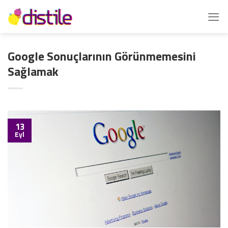
İçeriğe
atla
Google Sonuçlarının Görünmemesini
Sağlamak
13
Eyl