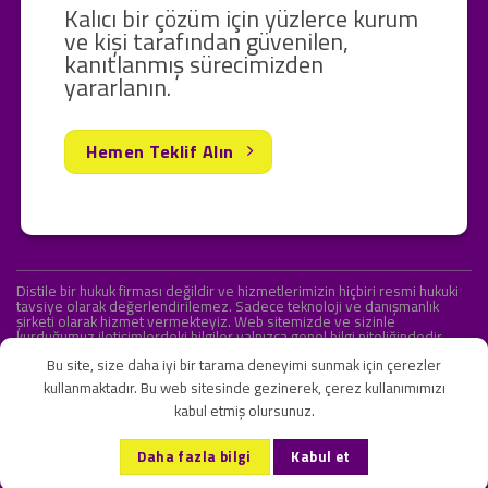
Kalıcı bir çözüm için yüzlerce kurum
ve kişi tarafından güvenilen,
kanıtlanmış sürecimizden
yararlanın.
Hemen Teklif Alın
Distile bir hukuk firması değildir ve hizmetlerimizin hiçbiri resmi hukuki
tavsiye olarak değerlendirilemez. Sadece teknoloji ve danışmanlık
şirketi olarak hizmet vermekteyiz. Web sitemizde ve sizinle
kurduğumuz iletişimlerdeki bilgiler yalnızca genel bilgi niteliğindedir.
Yasal tavsiye olarak değerlendirilmesi amaçlanmamıştır.
Bu site, size daha iyi bir tarama deneyimi sunmak için çerezler
kullanmaktadır. Bu web sitesinde gezinerek, çerez kullanımımızı
kabul etmiş olursunuz.
KVKK ve Gizlilik Sözleşmesi
S.S.S.
İletişim
Daha fazla bilgi
Kabul et
Copyright 2026 ©
Onlipr Teknoloji ve Ticaret A.Ş.