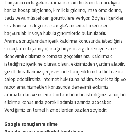
Dünyanın önde gelen arama motoru bu konuda önceliğini
banka hesap bilgilerine, kimlik bilgilerine, imza örneklerine,
taciz veya müstehcen görüntülere veriyor. Böylesi içerikler
söz konusu olduğunda Google’a internet üzerinden
başvurulabilir veya hukuki girişimlerde bulunulabilir.
Arama sonuçlarından içerik kaldırma konusunda istediğiniz
sonuçlara ulaşamıyor, mağduriyetinizi gideremiyorsanız
deneyimli ekibimizle temasa geçebilirsiniz. Kaldırmak
istediğiniz içerik ne olursa olsun, ekibimizden yardım alabilir,
gizlilik kurallarımız çerçevesinde bu içeriklerin kaldırılmasını
talep edebilirsiniz. İnternet hukukuna hâkim, teknik takip ve
raporlama hizmetleri konusunda deneyimli ekibimiz,
aramalardan ve internet ortamlarından istediğiniz sonuçları
sildirme konusunda gerekli adımları anında atacaktır.
Verdiğimiz en temel hizmetlerden bazıları şöyledir:
Google sonuçlarını silme
Google arama önerilerini temizleme