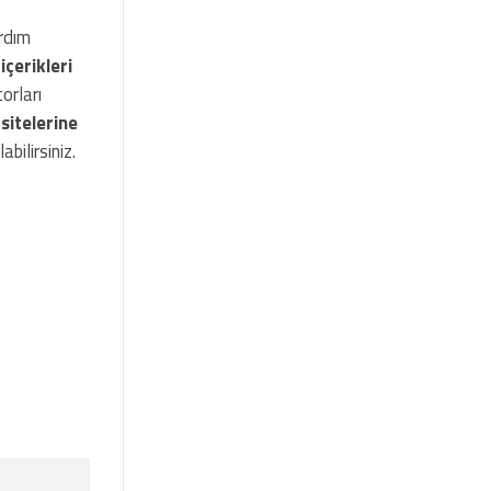
rdım
u
içerikleri
orları
sitelerine
bilirsiniz.