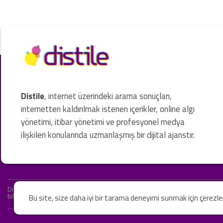
Distile
, internet üzerindeki arama sonuçları,
internetten kaldırılmak istenen içerikler, online algı
yönetimi, itibar yönetimi ve profesyonel medya
ilişkileri konularında uzmanlaşmış bir dijital ajanstır.
Distile bir hukuk firması değildir ve hizmetlerimizin hiçbiri resmi hukuki 
bilgiler yalnızca genel bilgi niteliğindedir. Yasal tavsiye olarak değerlendi
Bu site, size daha iyi bir tarama deneyimi sunmak için çerezl