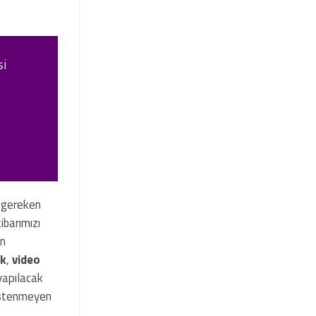
şi
i gereken
ibarımızı
ün
ak
,
video
yapılacak
istenmeyen