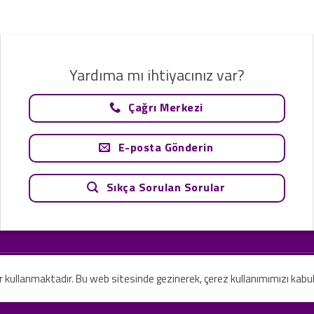
Yardıma mı ihtiyacınız var?
Çağrı Merkezi
E-posta Gönderin
Sıkça Sorulan Sorular
tavsiye olarak değerlendirilemez. Sadece teknoloji ve danışmanlık şirketi ola
rilmesi amaçlanmamıştır.
er kullanmaktadır. Bu web sitesinde gezinerek, çerez kullanımımızı kabu