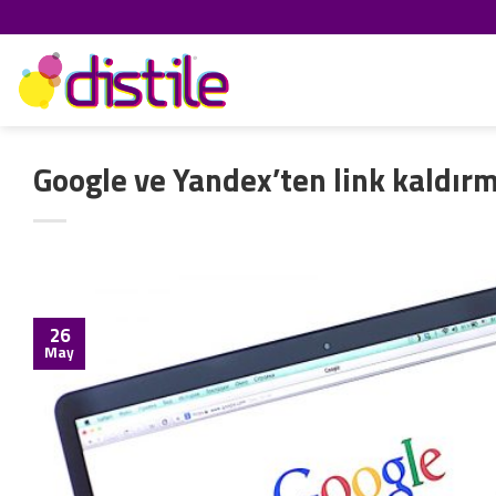
İçeriğe
atla
Google ve Yandex’ten link kaldır
26
May