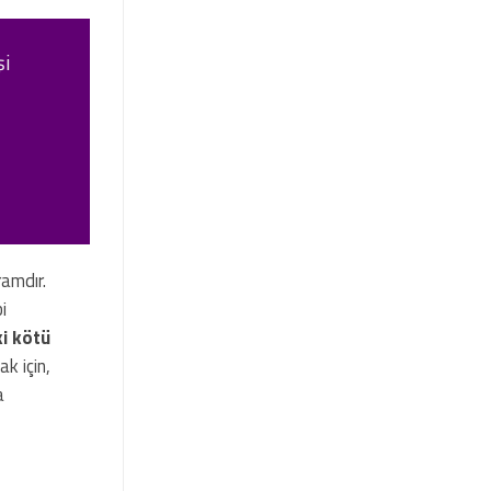
şi
ramdır.
i
ki kötü
k için,
a