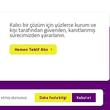
Kalıcı bir çözüm için yüzlerce kurum ve
kişi tarafından güvenilen, kanıtlanmış
sürecimizden yararlanın.
Hemen Teklif Alın
rak hizmet vermekteyiz. Web sitemizde ve sizinle kurduğumuz iletişimlerdeki
l etmiş olursunuz.
Daha fazla bilgi
Kabul et