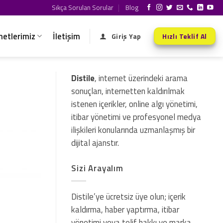
Sıkça Sorulan Sorular
Blog
metlerimiz
İletişim
Giriş Yap
Hızlı Teklif Al
Distile
, internet üzerindeki arama
sonuçları, internetten kaldırılmak
istenen içerikler, online algı yönetimi,
itibar yönetimi ve profesyonel medya
ilişkileri konularında uzmanlaşmış bir
dijital ajanstır.
Sizi Arayalım
Distile’ye ücretsiz üye olun; içerik
kaldırma, haber yaptırma, itibar
yönetimi veya telif hakkı ve marka