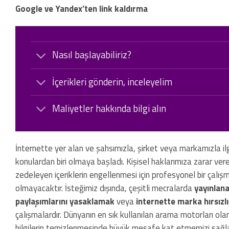
Google ve Yandex’ten link kaldırma
Nasıl başlayabiliriz?
İçerikleri gönderin, inceleyelim
Maliyetler hakkında bilgi alın
İnternette yer alan ve şahsımızla, şirket veya markamızla ilgi
konulardan biri olmaya başladı. Kişisel haklarımıza zarar v
zedeleyen içeriklerin engellenmesi için profesyonel bir ç
olmayacaktır. İsteğimiz dışında, çeşitli mecralarda
yayınlana
paylaşımlarını yasaklamak
veya
internette marka hırsızlı
çalışmalardır. Dünyanın en sık kullanılan arama motorları ol
bilgilerin temizlenmesinde büyük mesafe kat etmemizi sağla